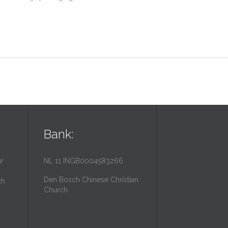
Bank:
r
NL 11 INGB0004583266
Den Bosch Chinese Christian
ch
Church