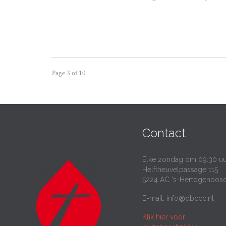
Page 3 of 10
Contact
Elke zondag om 09:30 uu
Helftheuvelpassage 115
5224 AC 's-Hertogenbos
E-mail:
info@dbccc.nl
Klik hier voor