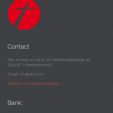
Contact
Elke zondag om 09:30 uur Helftheuvelpassage 115
5224 AC 's-Hertogenbosch
E-mail:
info@dbccc.nl
Klik hier voor routebeschrijving
→
Bank: