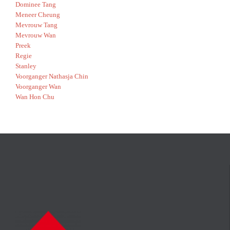
Dominee Tang
Meneer Cheung
Mevrouw Tang
Mevrouw Wan
Preek
Regie
Stanley
Voorganger Nathasja Chin
Voorganger Wan
Wan Hon Chu