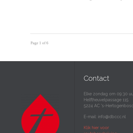
Page 1 of 6
Contact
Elke zondag om 09:30 uu
Helftheuvelpassage 115
5224 AC 's-Hertogenbos
E-mail:
info@dbccc.nl
Klik hier voor