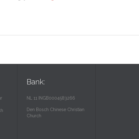
Bank:
r
NL 11 INGB0004583266
Den Bosch Chinese Christian
ch
Church