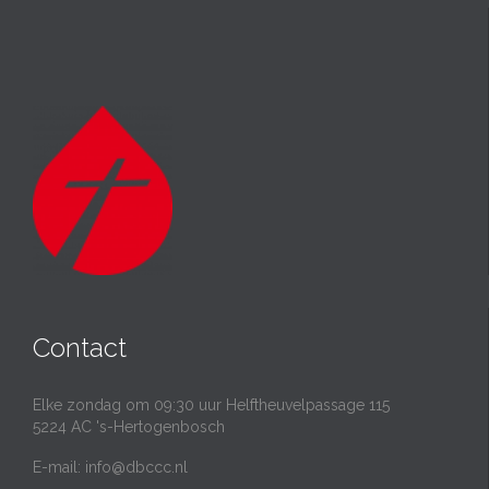
Contact
Elke zondag om 09:30 uur Helftheuvelpassage 115
5224 AC 's-Hertogenbosch
E-mail:
info@dbccc.nl